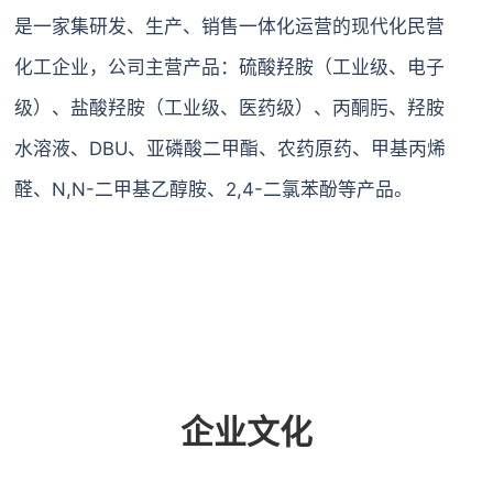
是一家集研发、生产、销售一体化运营的现代化民营
化工企业，公司主营产品：硫酸羟胺（工业级、电子
级）、盐酸羟胺（工业级、医药级）、丙酮肟、羟胺
水溶液、DBU、亚磷酸二甲酯、农药原药、甲基丙烯
醛、N,N-二甲基乙醇胺、2,4-二氯苯酚等产品。
公司自成立以来，始终坚持以人为本、诚信立业
的经营原则，“用人品做精品，永远站在客户的角色思
体系完善 品质保证
考问题”的服务理念，荟萃业界精英，将先进的信息技
术、管理方法及企业经验与企业的具体实际相结合，
公司率先通过全国工业产品生产许可证、
企业文化
ISO9001质量管理体系认证、ISO24001环境管
为广大客商提供充足的货源、稳定可靠的产品质量。
理体系认证、OHSAS28001职业健康安全管理
使企业产品在激烈的市场竞争中始终保持竞争力，实