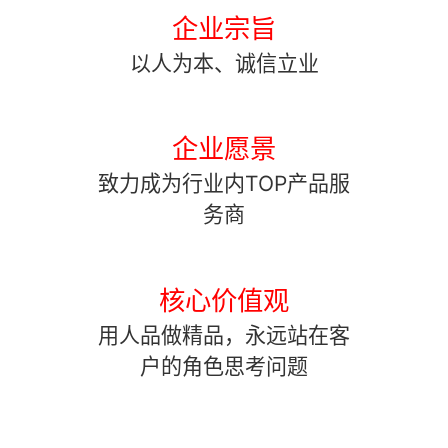
体系认证。
企业宗旨
现企业快速、稳定地发展。根据技术和行业发展特
以人为本、诚信立业
点，不断优化，令用户得到专业的服务、优质的产
品、良好的信誉，也愿意成为您最可信赖的长期合作
企业愿景
伙伴。
致力成为行业内TOP产品服
务商
核心价值观
用人品做精品，永远站在客
户的角色思考问题