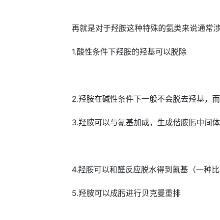
再就是对于羟胺这种特殊的氨类来说通常涉
1.酸性条件下羟胺的羟基可以脱除
2.羟胺在碱性条件下一般不会脱去羟基，而
3.羟胺可以与氰基加成，生成偕胺肟中间体
4.羟胺可以和醛反应脱水得到氰基（一种比
5.羟胺可以成肟进行贝克曼重排