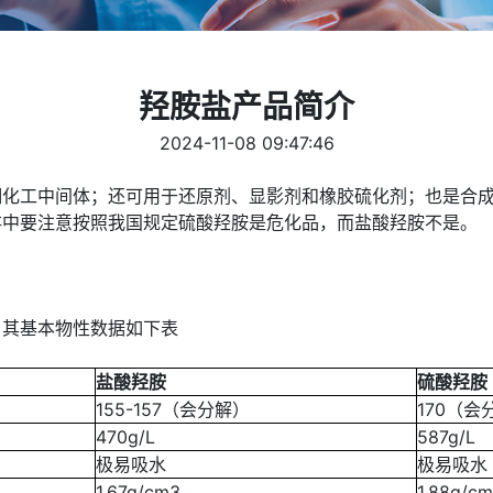
羟胺盐产品简介
2024-11-08 09:47:46
工中间体；还可用于还原剂、显影剂和橡胶硫化剂；也是合成己
存中要注意按照我国规定硫酸羟胺是危化品，而盐酸羟胺不是。
其基本物性数据如下表
盐酸羟胺
硫酸羟胺
155-157（会分解）
170（会
470g/L
587g/L
极易吸水
极易吸水
1.67g/cm3
1.88g/c