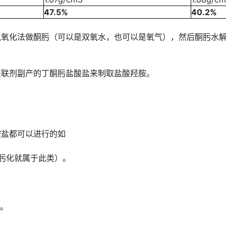
47.5%
40.2%
化法做酮肟（可以是双氧水，也可以是氧气），然后酮肟水解
联剂副产的丁酮肟盐酸盐来制取盐酸羟胺。
盐都可以进行的如
肟化就属于此类）。
。