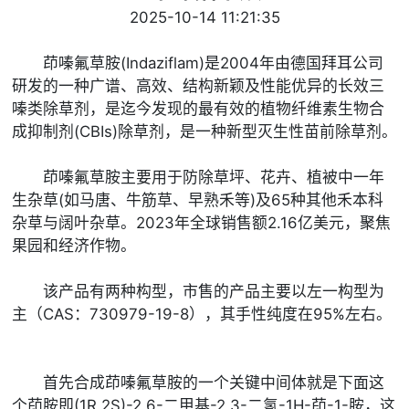
2025-10-14 11:21:35
茚嗪氟草胺(Indaziflam)是2004年由德国拜耳公司
研发的一种广谱、高效、结构新颖及性能优异的长效三
嗪类除草剂，是迄今发现的最有效的植物纤维素生物合
成抑制剂(CBIs)除草剂，是一种新型灭生性苗前除草剂。
茚嗪氟草胺主要用于防除草坪、花卉、植被中一年
生杂草(如马唐、牛筋草、早熟禾等)及65种其他禾本科
杂草与阔叶杂草。2023年全球销售额2.16亿美元，聚焦
果园和经济作物。
该产品有两种构型，市售的产品主要以左一构型为
主（CAS：730979-19-8），其手性纯度在95%左右。
首先合成茚嗪氟草胺的一个关键中间体就是下面这
个茚胺即(1R,2S)-2,6-二甲基-2,3-二氢-1H-茚-1-胺，这